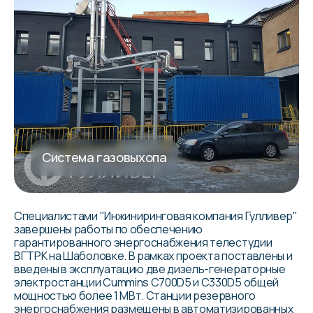
Система газовыхопа
Специалистами "Инжиниринговая компания Гулливер"
завершены работы по обеспечению
гарантированного энергоснабжения телестудии
ВГТРК на Шаболовке. В рамках проекта поставлены и
введены в эксплуатацию две дизель-генераторные
электростанции Cummins C700D5 и C330D5 общей
мощностью более 1 МВт. Станции резервного
энергоснабжения размещены в автоматизированных