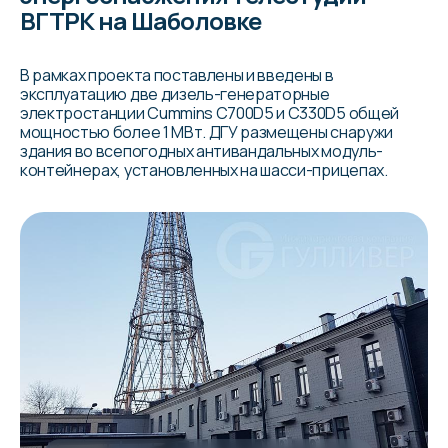
ВГТРК на Шаболовке
В рамках проекта поставлены и введены в
эксплуатацию две дизель-генераторные
электростанции Cummins C700D5 и C330D5 общей
мощностью более 1 МВт. ДГУ размещены снаружи
здания во всепогодных антивандальных модуль-
контейнерах, установленных на шасси-прицепах.