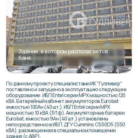
Здание, в котором располагается
банк
По данному проекту специалистами ИК "Гулливер"
поставлено и запущено в эксплуатацию следующее
оборудование: ИБП Entel серии MPX мощностью 120
кВА. Батарейный кабинет аккумуляторов Eurobat
емкостью 100Ан (40 шт.). ИБП Entel серии MPX
мощностью 10 кВА (3/1 ф). Аккумуляторные батареи
Eurobat, емкостью 9Ан (40 шт.) установлены
непосредственно в ИБП. ДГУ Cummins C550D5 (550
кВА), раззмещенная в специальном помещении
здания (c АВР).