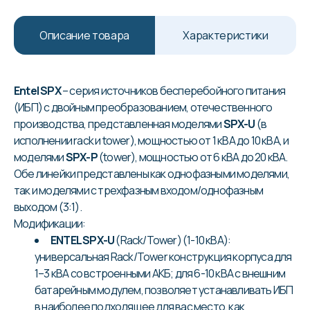
Описание товара
Характеристики
Entel SPX
– серия источников бесперебойного питания
(ИБП) с двойным преобразованием, отечественного
производства, представленная моделями
SPX-U
(в
исполнении rack и tower), мощностью от 1 кВА до 10 кВА, и
моделями
SPX-P
(tower), мощностью от 6 кВА до 20 кВА.
Обе линейки представлены как однофазными моделями,
так и моделями с трехфазным входом/однофазным
выходом (3:1).
Модификации:
ENTEL SPX-U
(Rack/Tower) (1-10 кВА):
универсальная Rack/Tower конструкция корпуса для
1–3 кВА со встроенными АКБ; для 6-10 кВА с внешним
батарейным модулем, позволяет устанавливать ИБП
в наиболее подходящее для вас место, как