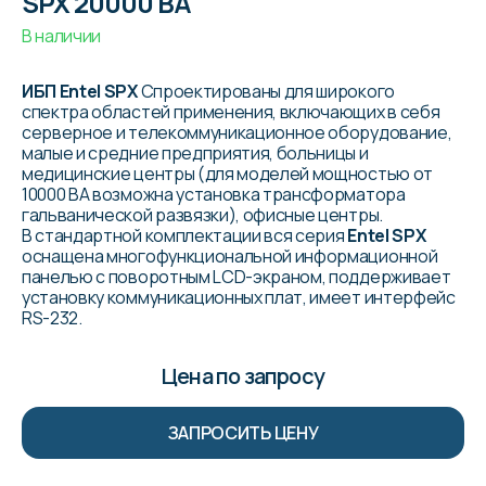
SPX 20000 ВА
В наличии
ИБП Entel SPX
Спроектированы для широкого
спектра областей применения, включающих в себя
серверное и телекоммуникационное оборудование,
малые и средние предприятия, больницы и
медицинские центры (для моделей мощностью от
10000 ВА возможна установка трансформатора
гальванической развязки), офисные центры.
В стандартной комплектации вся серия
Entel SPX
оснащена многофункциональной информационной
панелью с поворотным LCD-экраном, поддерживает
установку коммуникационных плат, имеет интерфейс
RS-232.
Цена по запросу
ЗАПРОСИТЬ ЦЕНУ