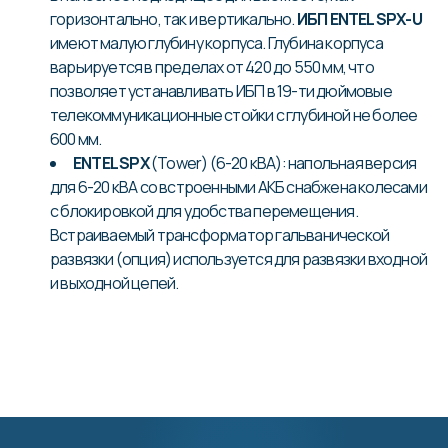
горизонтально, так и вертикально.
ИБП ENTEL SPX-U
имеют малую глубину корпуса. Глубина корпуса
варьируется в пределах от 420 до 550 мм, что
позволяет устанавливать ИБП в 19-ти дюймовые
телекоммуникационные стойки с глубиной не более
600 мм.
ENTEL SPX
(Tower) (6-20 кВА): напольная версия
для 6-20 кВА со встроенными АКБ снабжена колесами
с блокировкой для удобства перемещения.
Встраиваемый трансформатор гальванической
развязки (опция) используется для развязки входной
и выходной цепей.