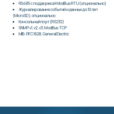
RS485 с поддержкой ModBus RTU (опционально)
Журналирование событий и данных до 10 лет
(MicroSD), опционально
Консольный порт (RS232)
SNMP v1, v2, v3; ModBus TCP
MIB: RFC1628, General Electric