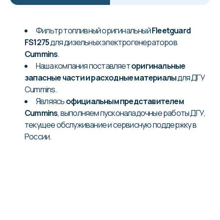
Фильтр топливный оригинальный
Fleetguard
FS1275
для дизельных электрогенераторов
Cummins
.
Наша компания поставляет
оригинальные
запасные части и расходные материалы
для ДГУ
Cummins.
Являясь
официальным представителем
Cummins
, выполняем пусконаладочные работы ДГУ,
текущее обслуживание и сервисную поддержку в
России.