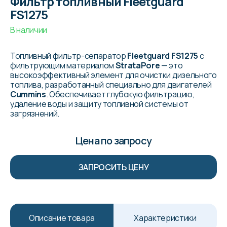
Фильтр топливный Fleetguard
FS1275
В наличии
Топливный фильтр-сепаратор
Fleetguard FS1275
с
фильтрующим материалом
StrataPore
— это
высокоэффективный элемент для очистки дизельного
топлива, разработанный специально для двигателей
Cummins
. Обеспечивает глубокую фильтрацию,
удаление воды и защиту топливной системы от
загрязнений.
Цена по запросу
ЗАПРОСИТЬ ЦЕНУ
Описание товара
Характеристики