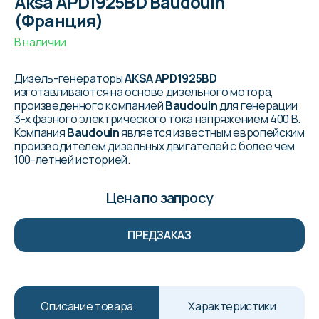
Aksa APD1925BD Baudouin
(Франция)
В наличии
Дизель-генераторы
AKSA APD1925BD
изготавливаются на основе дизельного мотора,
произведенного компанией
Baudouin
для генерации
3-х фазного электрического тока напряжением 400 В.
Компания
Baudouin
является известным европейским
производителем дизельных двигателей с более чем
100-летней историей.
Цена по запросу
ПРЕДЗАКАЗ
Описание товара
Характеристики