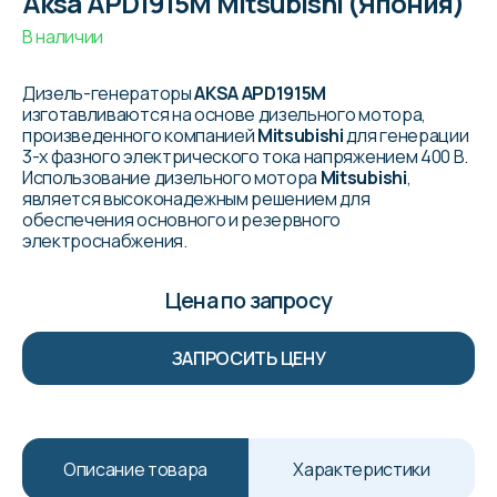
Aksa APD1915M Mitsubishi (Япония)
В наличии
Дизель-генераторы
AKSA APD1915M
изготавливаются на основе дизельного мотора,
произведенного компанией
Mitsubishi
для генерации
3-х фазного электрического тока напряжением 400 В.
Использование дизельного мотора
Mitsubishi
,
является высоконадежным решением для
обеспечения основного и резервного
электроснабжения.
Цена по запросу
ЗАПРОСИТЬ ЦЕНУ
Описание товара
Характеристики