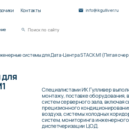
азчики
Контакты
info@ikgulliver.ru
ние
женерные системы для Дата-Центра STACK.M1 (Пятая очер
 для
M1
Специалистами ИК Гулливер выпол
монтажу, поставке оборудования, 
систем серверного зала, включая 
прецизионного кондиционирования
воздуха, системы холодных коридо
систем, мониторинга инженерного
диспетчеризации ЦОД.