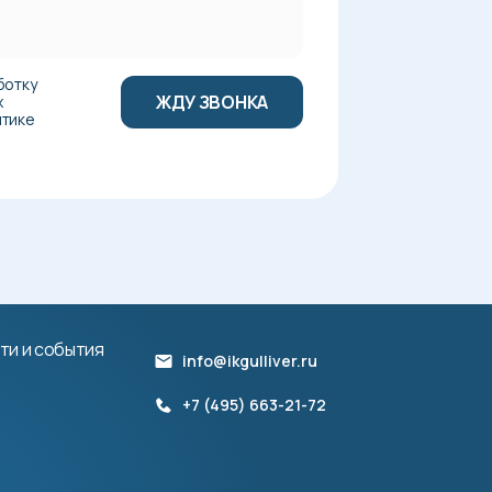
ботку
х
итике
и
ти и события
info@ikgulliver.ru
+7 (495) 663-21-72