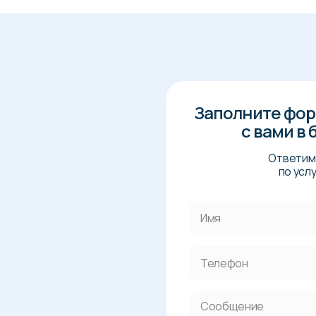
Заполните фор
с вами в
Ответим 
по усл