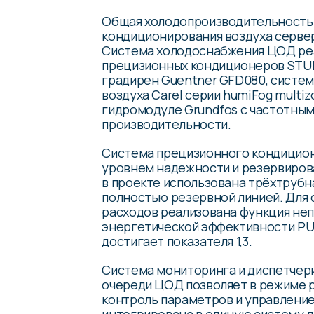
Общая холодопроизводительность
кондиционирования воздуха сервер
Система холодоснабжения ЦОД реа
прецизионных кондиционеров STUL
градирен Guentner GFD080, систем
воздуха Carel серии humiFog multi
гидромодуле Grundfos с частотны
производительности.
Система прецизионного кондицион
уровнем надежности и резервирова
в проекте использована трёхтрубн
полностью резервной линией. Для
расходов реализована функция не
энергетической эффективности PU
достигает показателя 1,3.
Система мониторинга и диспетчери
очереди ЦОД позволяет в режиме 
контроль параметров и управление