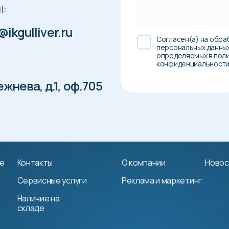
l:
@ikgulliver.ru
Cогласен(а) на обра
персональных данны
определяемых в пол
конфиденциальност
жнева, д.1, оф.705
е
Контакты
О компании
Новос
Сервисные услуги
Реклама и маркетинг
Наличие на
складе