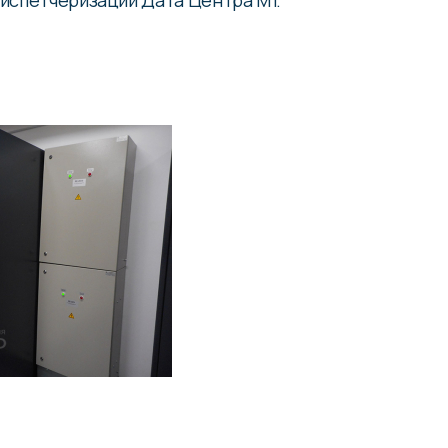
испетчеризации Дата Центра М1.