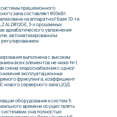
 системы прецизионного
ного зала составляет 800кВт.
лизована на аппаратной базе 10-ти
Z ALD812GE, 3-х орошаемых
ах адиабатического увлажнения
zone, автоматизированном
м регулированием
ирования выполнена с высоким
нием всех элементов не ниже N+1,
ая схема хладоснабжения с одной
 снижения эксплуатационных
прямого фрикулинга, коэффициент
E нового серверного зала ЦОД
зации оборудования и систем 5
реального времени осуществлять
 системами, она полностью