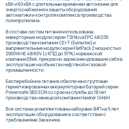
кВА и 60 кВА с длительным временем автономии для
энергоснабжения и защиты оборудования
автоматики и контроля комплекса производства
полипропилена.
В составе систем питания использованы
инверторные модули серии TSI Nova EPC 48/230
производства компании С
E
+
T
(Бельгия) и
выпрямительные модули серии FlatPack 2 мощностью
2000W HE 48/60V (с КПД до 97%) норвежской
компании
Eltek
, прекрасно зарекомендовавшие себя в
эксплуатации на объектах нефтяной и газовой
промышленности.
Бесперебойное питание обеспечено группами
герметизированных аккумуляторных батарей серии
Powersafe SB
S EON
со сроком службы до 18 лет
производства немецкой компании Hawker GmbH.
Все системы укомплектованы наборами ЗИП на 5 лет
эксплуатации оборудования в соответствии с
требованиями Заказчика.