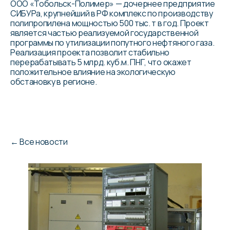
ООО «Тобольск-Полимер» — дочернее предприятие
СИБУРа, крупнейший в РФ комплекс по производству
полипропилена мощностью 500 тыс. т в год.
Проект
является частью реализуемой государственной
программы по утилизации попутного нефтяного газа.
Реализация проекта позволит стабильно
перерабатывать 5 млрд. куб.м. ПНГ, что окажет
положительное влияние на экологическую
обстановку в регионе.
←
Все новости